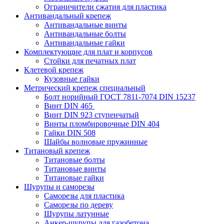
Ограничители сжатия для пластика
Антивандальный крепеж
Антивандальные винты
Антивандальные болты
Антивандальные гайки
Комплектующие для плат и корпусов
Стойки для печатных плат
Клетевой крепеж
Кузовные гайки
Метрический крепеж специальный
Болт норийный ГОСТ 7811-7074 DIN 15237
Винт DIN 465
Винт DIN 923 ступенчатый
Винты пломбировочные DIN 404
Гайки DIN 508
Шайбы волновые пружинные
Титановый крепеж
Титановые болты
Титановые винты
Титановые гайки
Шурупы и саморезы
Саморезы для пластика
Саморезы по дереву
Шурупы латунные
Анкер-шурупы для газобетона