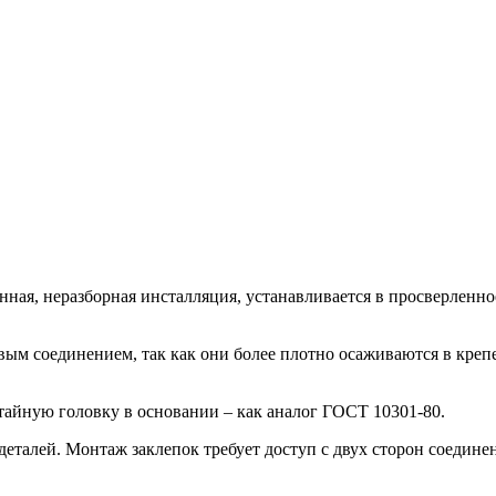
янная, неразборная инсталляция, устанавливается в просверленн
ым соединением, так как они более плотно осаживаются в креп
айную головку в основании – как аналог ГОСТ 10301-80.
еталей. Монтаж заклепок требует доступ с двух сторон соедине