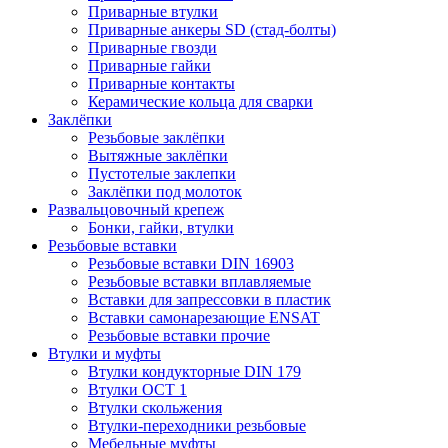
Приварные втулки
Приварные анкеры SD (стад-болты)
Приварные гвозди
Приварные гайки
Приварные контакты
Керамические кольца для сварки
Заклёпки
Резьбовые заклёпки
Вытяжные заклёпки
Пустотелые заклепки
Заклёпки под молоток
Развальцовочный крепеж
Бонки, гайки, втулки
Резьбовые вставки
Резьбовые вставки DIN 16903
Резьбовые вставки вплавляемые
Вставки для запрессовки в пластик
Вставки самонарезающие ENSAT
Резьбовые вставки прочие
Втулки и муфты
Втулки кондукторные DIN 179
Втулки ОСТ 1
Втулки скольжения
Втулки-переходники резьбовые
Мебельные муфты