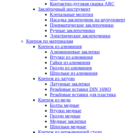
Контактно-дуговая сварка ARC
Заклёпочный инструмент
Клепальные молотки
Насадка заклепочник на шуруповерт
Пневматические заклепочники
Ручные заклепочники
Электрические заклепочники
Крепеж по материалам
Крепеж из алюминия
Алюминиевые заклепки
Втулки из алюминия
Гайки из алюминия
Гвозди из алюминия
Шпильки из алюминия
Крепеж из латуни
Латунные заклепки
Резьбовые вставки DIN 16903
Резьбовые вставки для пластика
Крепеж из меди
Болты медные
Втулки медные
Гвозди медные
Медные заклепки
Шпильки медные
Крепеж из нержавеющей стали