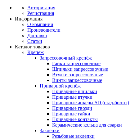
Авторизация
Регистрация
Информация
О компании
Производители
Доставка
Статьи
Каталог товаров
Крепеж
Запрессовочный крепёж
Гайки запрессовочные
Шпильки запрессовочные
Втулки запрессовочные
Винты запрессовочные
Приварной крепёж
Приварные шпильки
Приварные втулки
Приварные анкеры SD (стад-болты)
Приварные гвозди
Приварные гайки
Приварные контакты
Керамические кольца для сварки
Заклёпки
Резьбовые заклёпки