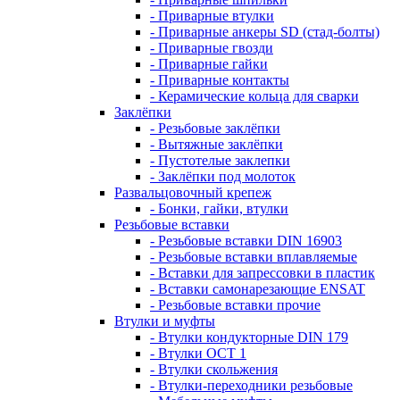
- Приварные втулки
- Приварные анкеры SD (стад-болты)
- Приварные гвозди
- Приварные гайки
- Приварные контакты
- Керамические кольца для сварки
Заклёпки
- Резьбовые заклёпки
- Вытяжные заклёпки
- Пустотелые заклепки
- Заклёпки под молоток
Развальцовочный крепеж
- Бонки, гайки, втулки
Резьбовые вставки
- Резьбовые вставки DIN 16903
- Резьбовые вставки вплавляемые
- Вставки для запрессовки в пластик
- Вставки самонарезающие ENSAT
- Резьбовые вставки прочие
Втулки и муфты
- Втулки кондукторные DIN 179
- Втулки ОСТ 1
- Втулки скольжения
- Втулки-переходники резьбовые