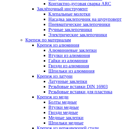
Контактно-дуговая сварка ARC
Заклёпочный инструмент
Клепальные молотки
Насадка заклепочник на шуруповерт
Пневматические заклепочники
Ручные заклепочники
Электрические заклепочники
Крепеж по материалам
Крепеж из алюминия
Алюминиевые заклепки
Втулки из алюминия
Гайки из алюминия
Гвозди из алюминия
Шпильки из алюминия
Крепеж из латуни
Латунные заклепки
Резьбовые вставки DIN 16903
Резьбовые вставки для пластика
Крепеж из меди
Болты медные
Втулки медные
Гвозди медные
Медные заклепки
Шпильки медные
Крепеж из нержавеющей стали