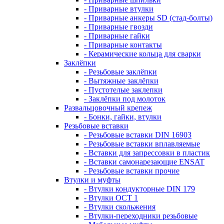
- Приварные втулки
- Приварные анкеры SD (стад-болты)
- Приварные гвозди
- Приварные гайки
- Приварные контакты
- Керамические кольца для сварки
Заклёпки
- Резьбовые заклёпки
- Вытяжные заклёпки
- Пустотелые заклепки
- Заклёпки под молоток
Развальцовочный крепеж
- Бонки, гайки, втулки
Резьбовые вставки
- Резьбовые вставки DIN 16903
- Резьбовые вставки вплавляемые
- Вставки для запрессовки в пластик
- Вставки самонарезающие ENSAT
- Резьбовые вставки прочие
Втулки и муфты
- Втулки кондукторные DIN 179
- Втулки ОСТ 1
- Втулки скольжения
- Втулки-переходники резьбовые