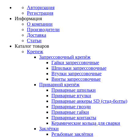
Авторизация
Регистрация
Информация
О компании
Производители
Доставка
Статьи
Каталог товаров
Крепеж
Запрессовочный крепёж
Гайки запрессовочные
Шпильки запрессовочные
Втулки запрессовочные
Винты запрессовочные
Приварной крепёж
Приварные шпильки
Приварные втулки
Приварные анкеры SD (стад-болты)
Приварные гвозди
Приварные гайки
Приварные контакты
Керамические кольца для сварки
Заклёпки
Резьбовые заклёпки